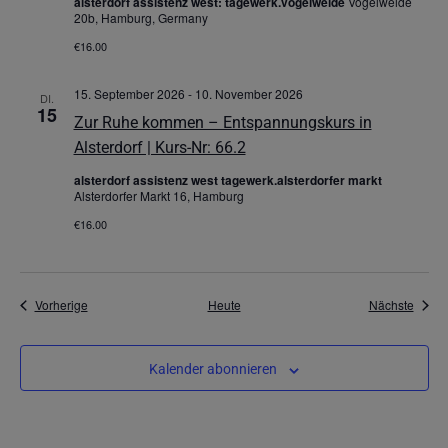
alsterdorf assistenz west: tagewerk.vogelweide
Vogelweide
20b, Hamburg, Germany
€16.00
15. September 2026
-
10. November 2026
DI.
15
Zur Ruhe kommen – Entspannungskurs in
Alsterdorf | Kurs-Nr: 66.2
alsterdorf assistenz west tagewerk.alsterdorfer markt
Alsterdorfer Markt 16, Hamburg
€16.00
Veranstaltungen
Veran
Vorherige
Heute
Nächste
Kalender abonnieren