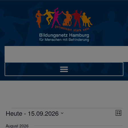
Ans
Ver
Heute
 - 
15.09.2026
Liste
Ans
Datum
Nav
wählen.
Nav
August 2026