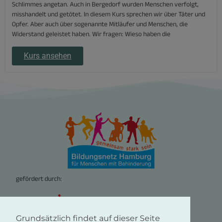
Schlimmes angetan. Auch in Bergedorf wurden Menschen verfolgt,
misshandelt und getötet. In diesem Kurs sprechen wir über Täter und
Opfer. Aber auch über sogenannte Mitläufer und Menschen, die
Widerstand geleistet haben. Wir fragen: Wieso haben die
Kurs ansehen
gefördert durch:
Grundsätzlich findet auf dieser Seite