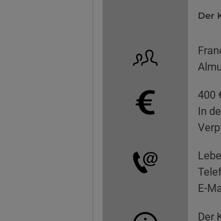
Der K
Fran
Almu
400 
In d
Verp
Lebe
Tele
E-Ma
Der K