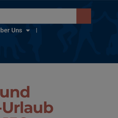
ber Uns
 und
-Urlaub