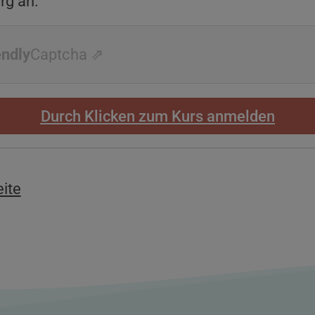
rg an.
endly
Captcha ⇗
Durch Klicken zum Kurs anmelden
eite