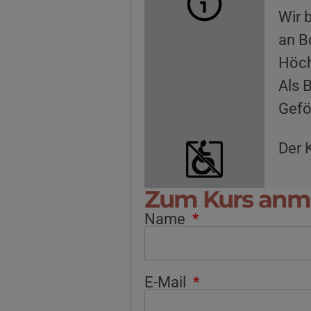
Wir 
an B
Höch
Als 
Gefö
Der K
Zum Kurs anm
Name
E-Mail