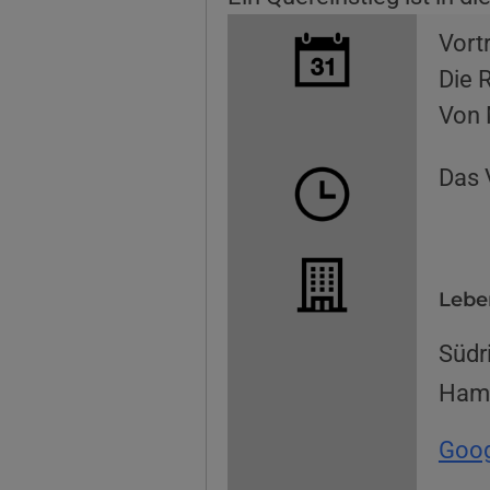
Vort
Die R
Von 
Das 
Lebe
Südr
Ham
Goog