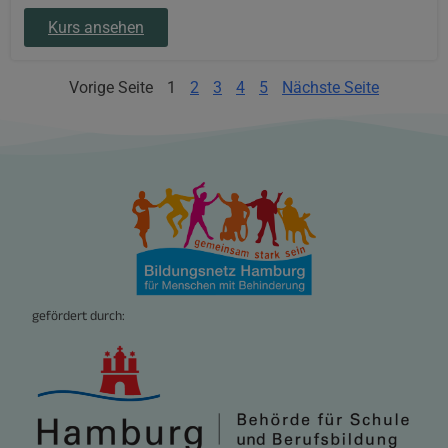
Kurs ansehen
Vorige Seite
1
2
3
4
5
Nächste Seite
gefördert durch: