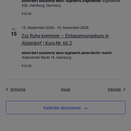
alsterdorf assistenz west: tagewerk.vogelweide
Vogelweide
20b, Hamburg, Germany
€16.00
15. September 2026
-
10. November 2026
DI.
15
Zur Ruhe kommen – Entspannungskurs in
Alsterdorf | Kurs-Nr: 66.2
alsterdorf assistenz west tagewerk.alsterdorfer markt
Alsterdorfer Markt 16, Hamburg
€16.00
Veranstaltungen
Veran
Vorherige
Heute
Nächste
Kalender abonnieren