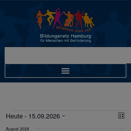
Ans
Ver
Heute
 - 
15.09.2026
Liste
Ans
Datum
Nav
wählen.
Nav
August 2026