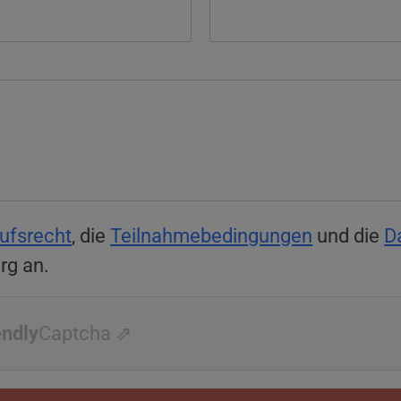
ufsrecht
, die
Teilnahmebedingungen
und die
D
rg an.
endly
Captcha ⇗