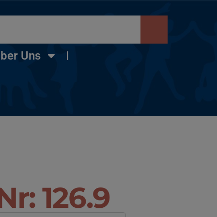
ber Uns
Nr: 126.9