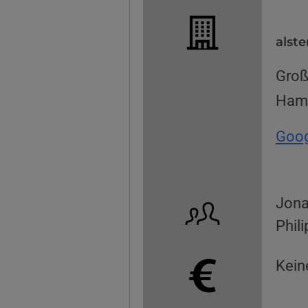
alste
Groß
Ham
Goog
Jona
Phil
Kein