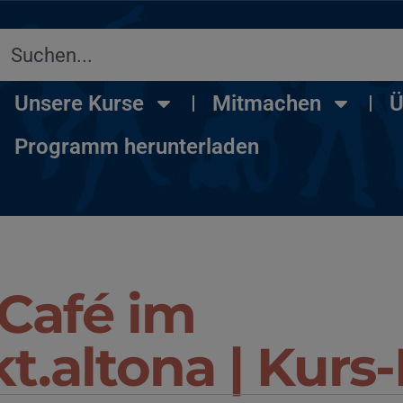
Unsere Kurse
Mitmachen
Ü
Programm herunterladen
-Café im
t.altona | Kurs-