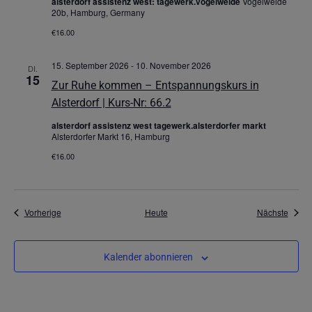
alsterdorf assistenz west: tagewerk.vogelweide
Vogelweide
20b, Hamburg, Germany
€16.00
15. September 2026
-
10. November 2026
DI.
15
Zur Ruhe kommen – Entspannungskurs in
Alsterdorf | Kurs-Nr: 66.2
alsterdorf assistenz west tagewerk.alsterdorfer markt
Alsterdorfer Markt 16, Hamburg
€16.00
Veranstaltungen
Veran
Vorherige
Heute
Nächste
Kalender abonnieren