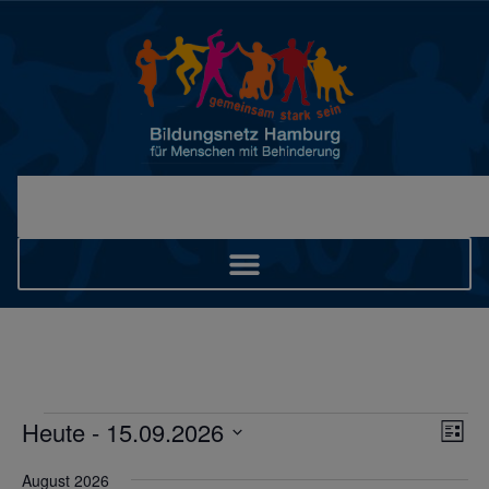
Ans
Ver
Heute
 - 
15.09.2026
Liste
Ans
Datum
Nav
wählen.
Nav
August 2026