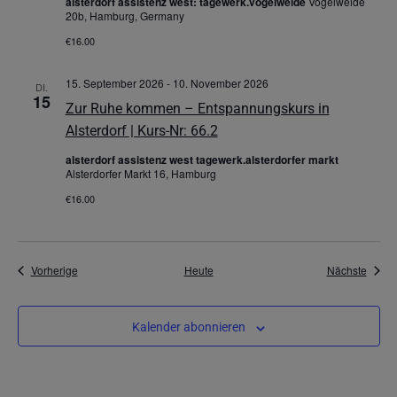
alsterdorf assistenz west: tagewerk.vogelweide
Vogelweide
20b, Hamburg, Germany
€16.00
15. September 2026
-
10. November 2026
DI.
15
Zur Ruhe kommen – Entspannungskurs in
Alsterdorf | Kurs-Nr: 66.2
alsterdorf assistenz west tagewerk.alsterdorfer markt
Alsterdorfer Markt 16, Hamburg
€16.00
Veranstaltungen
Veran
Vorherige
Heute
Nächste
Kalender abonnieren