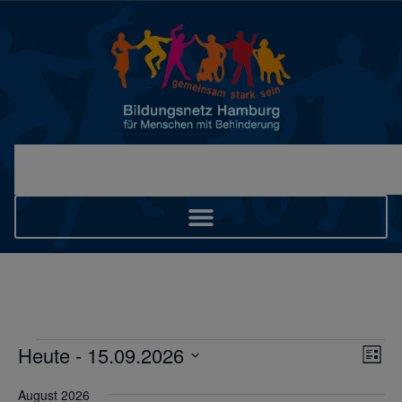
Ans
Ver
Heute
 - 
15.09.2026
Liste
Ans
Datum
Nav
wählen.
Nav
August 2026