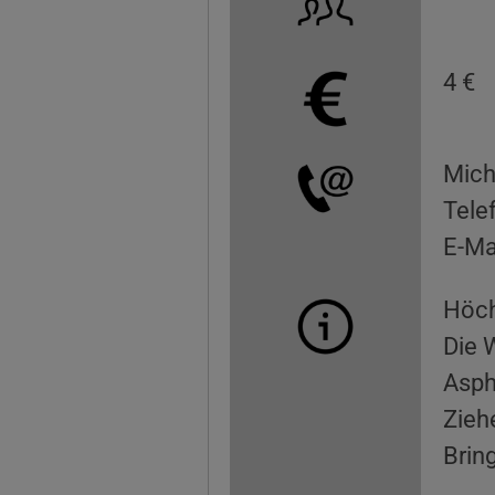
4 €
Mich
Tele
E-Ma
Höch
Die 
Asph
Zieh
Brin