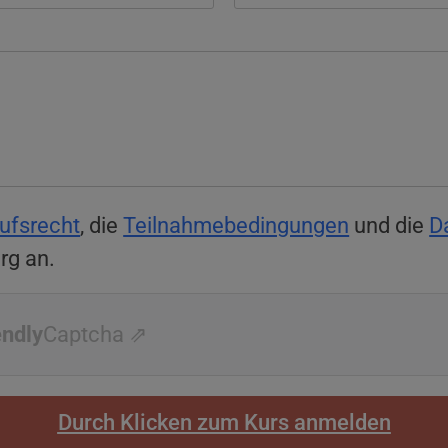
ufsrecht
, die
Teilnahmebedingungen
und die
D
rg an.
endly
Captcha ⇗
Durch Klicken zum Kurs anmelden