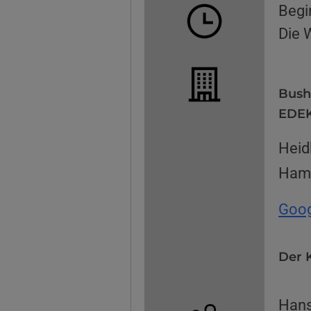
Begi
Die 
Bush
EDEK
Heid
Ham
Goog
Der K
Hans