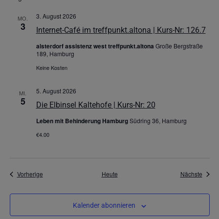
3. August 2026
MO.
3
Internet-Café im treffpunkt.altona | Kurs-Nr: 126.7
alsterdorf assistenz west treffpunkt.altona
Große Bergstraße
189, Hamburg
Keine Kosten
5. August 2026
MI.
5
Die Elbinsel Kaltehofe | Kurs-Nr: 20
Leben mit Behinderung Hamburg
Südring 36, Hamburg
€4.00
Veranstaltungen
Veran
Vorherige
Heute
Nächste
Kalender abonnieren