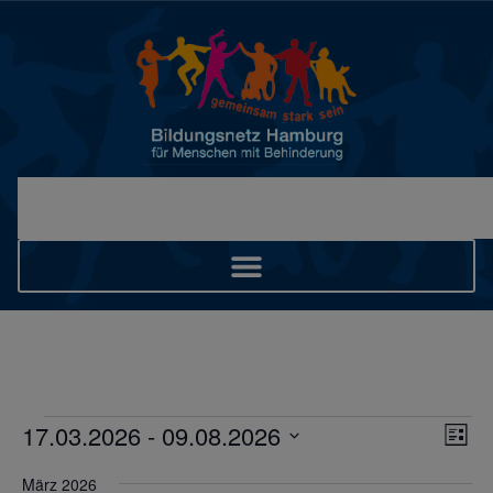
Ans
Ver
17.03.2026
 - 
09.08.2026
Liste
Ans
Datum
Nav
wählen.
Nav
März 2026